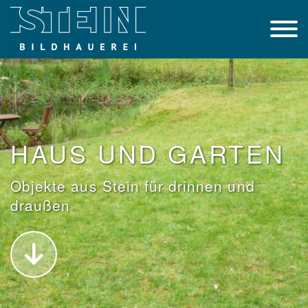
Skip
to
the
content
HAUS UND GARTEN
Objekte aus Stein für drinnen und
draußen